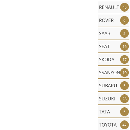
RENAULT
45
ROVER
6
SAAB
2
SEAT
16
SKODA
17
SSANYONG
10
SUBARU
5
SUZUKI
28
TATA
5
TOYOTA
47