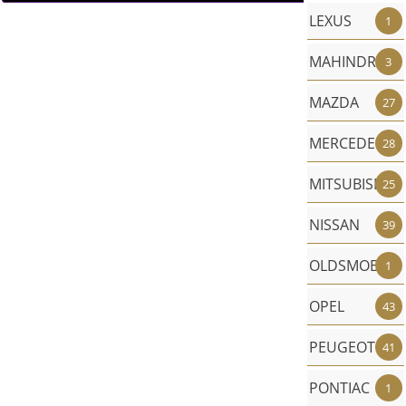
LEXUS
1
MAHINDRA
3
MAZDA
27
MERCEDES
28
MITSUBISHI
25
NISSAN
39
OLDSMOBILE
1
OPEL
43
PEUGEOT
41
PONTIAC
1