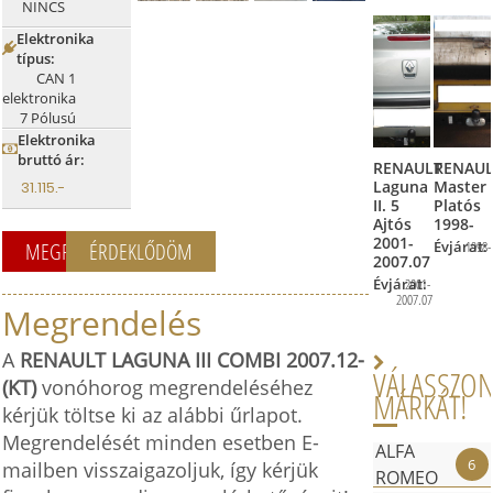
NINCS
Elektronika

típus:
CAN 1
elektronika
7 Pólusú
Elektronika

bruttó ár:
RENAULT
RENAUL
Laguna
Master
31.115.-
II. 5
Platós
Ajtós
1998-
2001-
Évjárat:
1998-
MEGRENDELEM
ÉRDEKLŐDÖM
2007.07
Évjárat:
2001-
2007.07
Megrendelés
Érdeklő
A
RENAULT LAGUNA III COMBI 2007.12-
Amennyiben n

VÁLASSZO
(KT)
vonóhorog megrendeléséhez
pontosan err
MÁRKÁT!
kérjük töltse ki az alábbi űrlapot.
szüksége, va
Megrendelését minden esetben E-
a termékkel 
ALFA
6
mailben visszaigazoljuk, így kérjük
állunk rendel
ROMEO