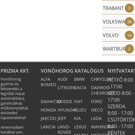
TRABANT
3
VOLKSWAGE
38
VOLVO
14
WARTBURG
2
PRIZMA KKT.
VONÓHOROG KATALÓGUS
NYITVATAR
Vonóhorog
ALFA
AUDI
BMW
CHRYSLER
HÉTFŐ 8:00
gyártás és
ROMEO
- 17:00
CITROEN
DACIA
DAEWOO-
felszerelés a
KEDD 8:00 -
CHEVROLET
legtöbb hazai
autómárkára,
17:00
DAIHATSU
DODGE
FIAT
FORD
garanciálval,
SZERDA
műbizonylattal,
HONDA
HYUNDAI
ISUZU
IVECO
8:00 - 17:00
évtizedes
tapasztalattal!
JAECOO
JEEP
KIA
LADA
CSÜTÖRTÖ
8:00 - 17:00
LANCIA
LAND-
LEXUS
MAHINDRA
Amennyiben
kérdése van,
ROVER
PÉNTEK