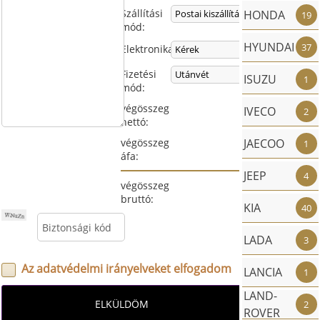
Szállítási
HONDA
19
mód:
HYUNDAI
37
Elektronika:
Az adatvéd
Fizetési
ISUZU
1
mód:
végösszeg
IVECO
2
nettó:
JAECOO
végösszeg
1
áfa:
JEEP
4
végösszeg
bruttó:
KIA
40
LADA
3
Az adatvédelmi irányelveket elfogadom
LANCIA
1
LAND-
2
ROVER