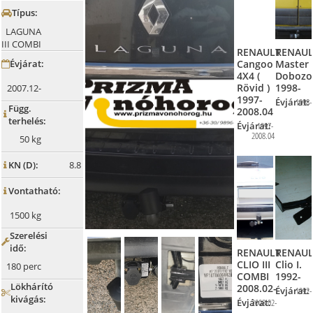
Típus:

LAGUNA
III COMBI
RENAULT
RENAUL
Cangoo
Master
Évjárat:

4X4 (
Dobozo
Rövid )
1998-
2007.12-
1997-
Évjárat:
1998-
Függ.
2008.04

terhelés:
Évjárat:
1997-
2008.04
50 kg
KN (D):
8.8

Vontatható:

1500 kg
Szerelési

idő:
RENAULT
RENAUL
CLIO III
Clio I.
180 perc
COMBI
1992-
Lökhárító
2008.02-
Évjárat:
1992-

kivágás:
Évjárat:
2008.02-