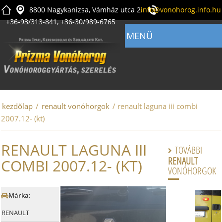
8800 Nagykanizsa, Vámház utca 2.
info@vonohorog.info.hu
+36-93/313-841, +36-30/989-6765
MENÜ
kezdőlap
/
renault vonóhorgok
/ renault laguna iii combi
2007.12- (kt)
RENAULT LAGUNA III
TOVÁBBI

RENAULT
COMBI 2007.12- (KT)
VONÓHORGOK
Márka:

RENAULT