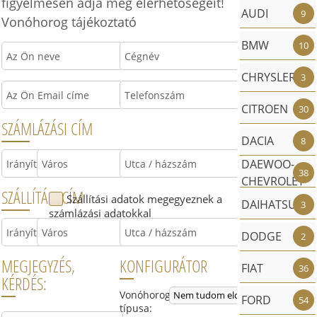
figyelmesen adja meg elérhetőségeit!
Kérjük pontos
AUDI
9
űrlapot, és 
Vonóhorog tájékoztató
belül felvesz
BMW
10
CHRYSLER
3
CITROEN
30
SZÁMLÁZÁSI CÍM
DACIA
8
MEGJEGYZÉS, 
DAEWOO-
38
CHEVROLET
SZÁLLÍTÁSI CÍM
Szállítási adatok megegyeznek a
DAIHATSU
3
számlázási adatokkal
DODGE
2
MEGJEGYZÉS,
KONFIGURÁTOR
FIAT
36
KÉRDÉS:
Vonóhorog
FORD
54
típusa: