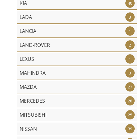
KIA
40
LADA
3
LANCIA
1
LAND-ROVER
2
LEXUS
1
MAHINDRA
3
MAZDA
27
MERCEDES
28
MITSUBISHI
25
NISSAN
39