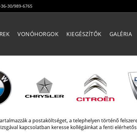
+36-30/989-6765
REK
VONÓHORGOK
KIEGÉSZÍTŐK
GALÉRIA
talmazzák a postaköltséget, a telephelyen történő felszerelés
izsgával kapcsolatban keresse kollégáinkat a fenti elérhető