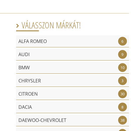
VÁLASSZON MÁRKÁT!

ALFA ROMEO
6
AUDI
9
BMW
10
CHRYSLER
3
CITROEN
30
DACIA
8
DAEWOO-CHEVROLET
38