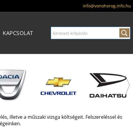
info@vonohorog.info.hu
KAPCSOLAT
, illetve a műszaki vizsga költségeit. Felszereléssel és
ségeinken.