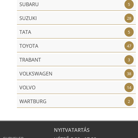
SUBARU
5
SUZUKI
28
TATA
5
TOYOTA
47
TRABANT
3
VOLKSWAGEN
38
VOLVO
14
WARTBURG
2
NYITVATARTÁS