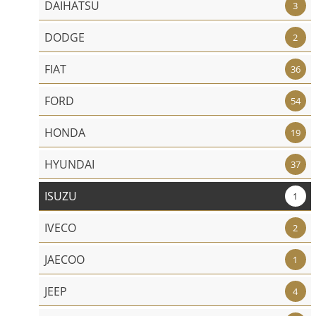
DAIHATSU
3
DODGE
2
FIAT
36
FORD
54
HONDA
19
HYUNDAI
37
ISUZU
1
IVECO
2
JAECOO
1
JEEP
4