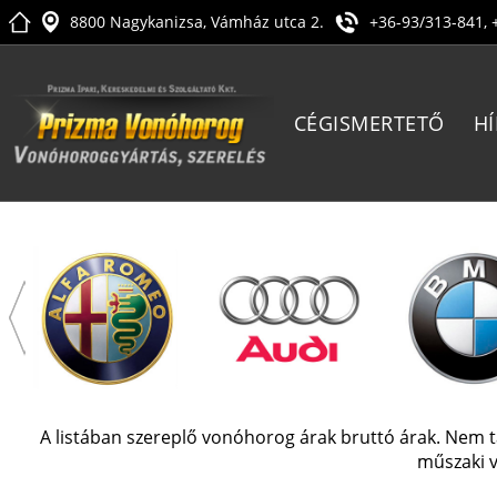
8800 Nagykanizsa, Vámház utca 2.
+36-93/313-841, 
CÉGISMERTETŐ
HÍ
A listában szereplő vonóhorog árak bruttó árak. Nem tar
műszaki v