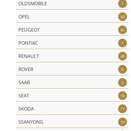
OLDSMOBILE
1
OPEL
43
PEUGEOT
41
PONTIAC
1
RENAULT
45
ROVER
6
SAAB
2
SEAT
16
SKODA
17
SSANYONG
10