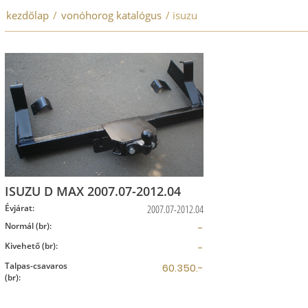
kezdőlap
/
vonóhorog katalógus
/ isuzu
ISUZU D MAX 2007.07-2012.04
Évjárat:
2007.07-2012.04
Normál (br):
-
Kivehető (br):
-
Talpas-csavaros
60.350.-
(br):